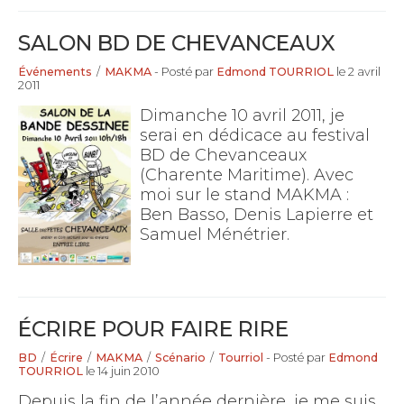
SALON BD DE CHEVANCEAUX
Événements
/
MAKMA
- Posté par
Edmond TOURRIOL
le 2 avril
2011
Dimanche 10 avril 2011, je
serai en dédicace au festival
BD de Chevanceaux
(Charente Maritime). Avec
moi sur le stand MAKMA :
Ben Basso, Denis Lapierre et
Samuel Ménétrier.
ÉCRIRE POUR FAIRE RIRE
BD
/
Écrire
/
MAKMA
/
Scénario
/
Tourriol
- Posté par
Edmond
TOURRIOL
le 14 juin 2010
Depuis la fin de l’année dernière, je me suis