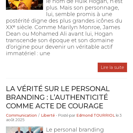
le nom de Hulk Hogan, n’est
plus. Mais son personnage,
lui, semble promis à une
postérité digne des plus grandes icônes du
XXᵉ siècle. Comme Marilyn Monroe, James
Dean ou Mohamed Ali avant lui, Hogan
transcende son époque et son domaine
d’origine pour devenir un véritable actif
immatériel : une
Lire la suite
LA VÉRITÉ SUR LE PERSONAL
BRANDING : L’AUTHENTICITÉ
COMME ACTE DE COURAGE
Communication
/
Liberté
- Posté par
Edmond TOURRIOL
le 3
août 2025
Le personal branding