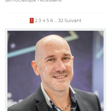
démocratique nécessaire.
1
2
3
4
5
6
…
32
Suivant