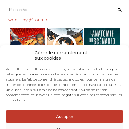
Tweets by @tourriol
Gérer le consentement
aux cookies
Pour offrir les meilleures expériences, nous utilisons des technologies
telles que les cookies pour stocker et/ou accéder aux informations des
appareils. Le fait de consentir à ces technologies nous permettra de
traiter des données telles que le comportement de navigation ou les ID
uniques sur ce site. Le fait de ne pas consentir ou de retirer son
consentement peut avoir un effet négatif sur certaines caractéristiques
et fonctions.
Accepter
©TOURRIOL.COM - En Français dans le Texte :
blog de scénariste BD, comics, mangas.