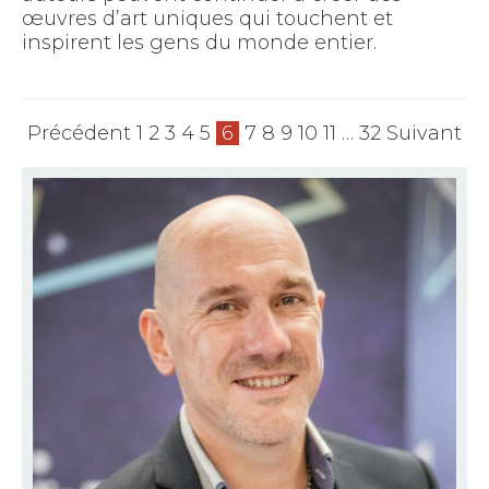
œuvres d’art uniques qui touchent et
inspirent les gens du monde entier.
Précédent
1
2
3
4
5
6
7
8
9
10
11
…
32
Suivant