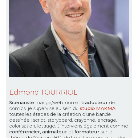
Edmond TOURRIOL
Scénariste
manga/webtoon et
traducteur
de
comics, je supervise au sein du
studio MAKMA
toutes les étapes de la création d'une bande
dessinée : script, storyboard, crayonné, encrage,
colorisation, lettrage. J'interviens également comme
conférencier, animateur
et
formateur
sur le
thème de l'écriture BD, de la culture comics ou des