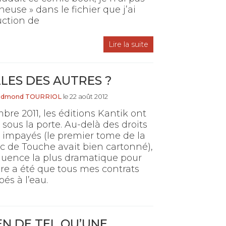
neuse » dans le fichier que j’ai
uction de
Lire la suite
LLES DES AUTRES ?
Edmond TOURRIOL
le 22 août 2012
re 2011, les éditions Kantik ont
é sous la porte. Au-delà des droits
 impayés (le premier tome de la
c de Touche avait bien cartonné),
quence la plus dramatique pour
re a été que tous mes contrats
és à l’eau.
RIEN DE TEL QU’UNE