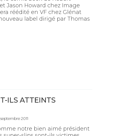
et Jason Howard chez Image
era réédité en VF chez Glénat
nouveau label dirigé par Thomas
T-ILS ATTEINTS
 septembre 2011
comme notre bien aimé président
es super-slips sont-ils victimes