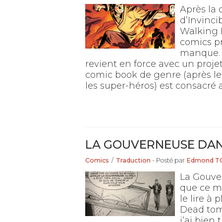
Après la
d’Invinci
Walking 
comics pr
manque. 
revient en force avec un proje
comic book de genre (après les
les super-héros) est consacré 
LA GOUVERNEUSE DA
Comics
/
Traduction
- Posté par
Edmond T
La Gouve
que ce mo
le lire à
Dead tome
j’ai bien 