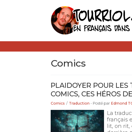
Comics
PLAIDOYER POUR LES
COMICS, CES HÉROS D
Comics
/
Traduction
- Posté par
Edmond T
La tradu
français 
lit, on r