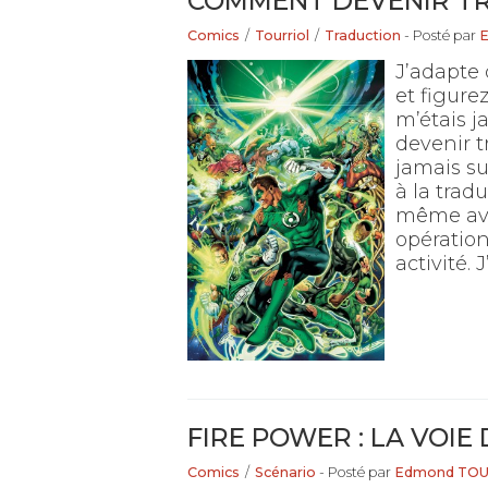
COMMENT DEVENIR TR
Comics
/
Tourriol
/
Traduction
- Posté par
J’adapte
et figure
m’étais
devenir t
jamais su
à la tradu
même avo
opération
activité. J
FIRE POWER : LA VOI
Comics
/
Scénario
- Posté par
Edmond TO