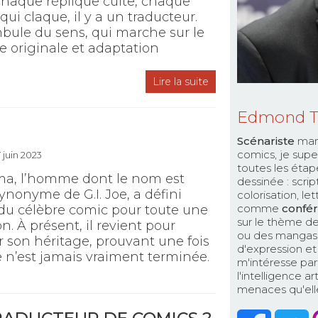
chaque réplique culte, chaque
qui claque, il y a un traducteur.
bule du sens, qui marche sur le
re originale et adaptation
Lire la suite
Edmond 
Scénariste
man
comics, je supe
7 juin 2023
toutes les étap
ma, l’homme dont le nom est
dessinée : scri
nonyme de G.I. Joe, a défini
colorisation, le
comme
confér
 du célèbre comic pour toute une
sur le thème de
n. À présent, il revient pour
ou des mangas. 
 son héritage, prouvant une fois
d'expression et 
e n’est jamais vraiment terminée.
m'intéresse par
l'intelligence a
menaces qu'elle 