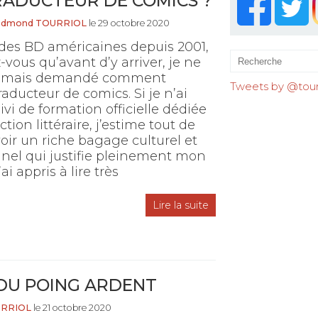
ADUCTEUR DE COMICS ?
Edmond TOURRIOL
le 29 octobre 2020
 des BD américaines depuis 2001,
z-vous qu’avant d’y arriver, je ne
 jamais demandé comment
Tweets by @tourr
raducteur de comics. Si je n’ai
ivi de formation officielle dédiée
ction littéraire, j’estime tout de
ir un riche bagage culturel et
nel qui justifie pleinement mon
’ai appris à lire très
Lire la suite
E DU POING ARDENT
URRIOL
le 21 octobre 2020