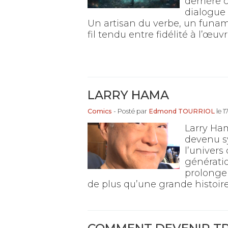
derrière 
dialogue 
Un artisan du verbe, un funam
fil tendu entre fidélité à l’œuv
LARRY HAMA
Comics
- Posté par
Edmond TOURRIOL
le 1
Larry Ha
devenu sy
l’univers
génératio
prolonger
de plus qu’une grande histoir