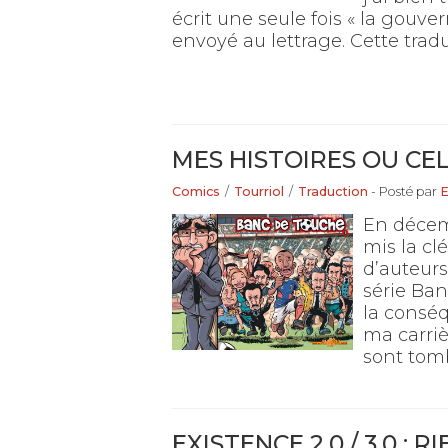
écrit une seule fois « la gouver
envoyé au lettrage. Cette trad
MES HISTOIRES OU CE
Comics
/
Tourriol
/
Traduction
- Posté par
En décemb
mis la cl
d’auteurs
série Ban
la consé
ma carriè
sont tomb
EXISTENCE 2.0 / 3.0 : 