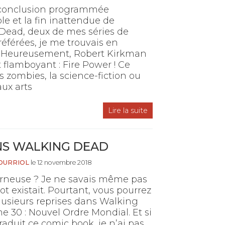
 conclusion programmée
ble et la fin inattendue de
Dead, deux de mes séries de
éférées, je me trouvais en
Heureusement, Robert Kirkman
t flamboyant : Fire Power ! Ce
 zombies, la science-fiction ou
aux arts
Lire la suite
NS WALKING DEAD
OURRIOL
le 12 novembre 2018
rneuse ? Je ne savais même pas
t existait. Pourtant, vous pourrez
 plusieurs reprises dans Walking
 30 : Nouvel Ordre Mondial. Et si
traduit ce comic book, je n’ai pas