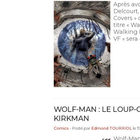
Après av
Delcourt,
Covers » 
titre « W
Walking D
VF » sera
WOLF-MAN : LE LOUP
KIRKMAN
Comics
- Posté par
Edmond TOURRIOL
le 1
Wolf-Man