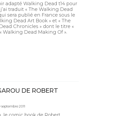
oir adapté Walking Dead t14 pour
 j’ai traduit « The Walking Dead
qui sera publié en France sous le
alking Dead Art Book » et « The
ead Chronicles » dont le titre «
 « Walking Dead Making Of ».
-GAROU DE ROBERT
9 septembre 2011
, le comic book de Robert