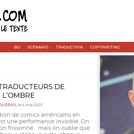
BD
SCÉNARIO
TRADUCTION
COPYWRITING
 TRADUCTEURS DE
E L’OMBRE
OURRIOL
le 4 mai 2025
ction de comics américains en
est une performance invisible. On
it, on frissonne… mais on oublie que