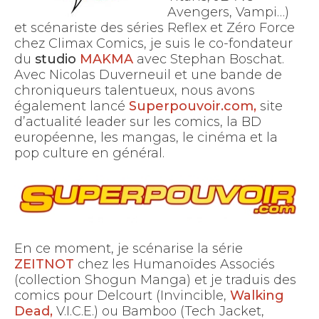
Avengers, Vampi…)
et scénariste des séries Reflex et Zéro Force
chez Climax Comics, je suis le co-fondateur
du
studio
MAKMA
avec Stephan Boschat.
Avec Nicolas Duverneuil et une bande de
chroniqueurs talentueux, nous avons
également lancé
Superpouvoir.com,
site
d’actualité leader sur les comics, la BD
européenne, les mangas, le cinéma et la
pop culture en général.
En ce moment, je scénarise la série
ZEITNOT
chez les Humanoïdes Associés
(collection Shogun Manga) et je traduis des
comics pour Delcourt (Invincible,
Walking
Dead,
V.I.C.E.) ou Bamboo (Tech Jacket,