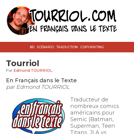
BD
SCÉNARIO
TRADUCTION
COPYWRITING
Tourriol
Par
Edmond TOURRIOL
En Français dans le Texte
par Edmond TOURRIOL
Traducteur de
nombreux comics
américains pour
Semic (Batman,
Superman, Teen
Titans, JLA vs