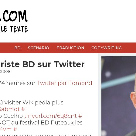
BD
SCÉNARIO
TRADUCTION
COPYWRITING
riste BD sur Twitter
i 2008
24 heures sur
Twitter par Edmond
û visiter Wikipedia plus
/6abmqt
#
lo Coelho
tinyurl.com/6q8cnt
#
T au festival BD Puteaux les
lk4vm
#