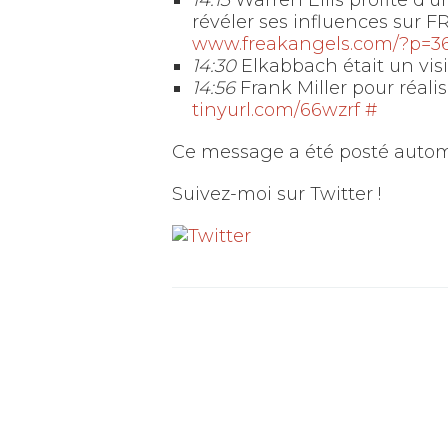
14:13
Warren Ellis profite d’
révéler ses influences sur 
www.freakangels.com/?p=3
14:30
Elkabbach était un vi
14:56
Frank Miller pour réal
tinyurl.com/66wzrf
#
Ce message a été posté aut
Suivez-moi sur Twitter !