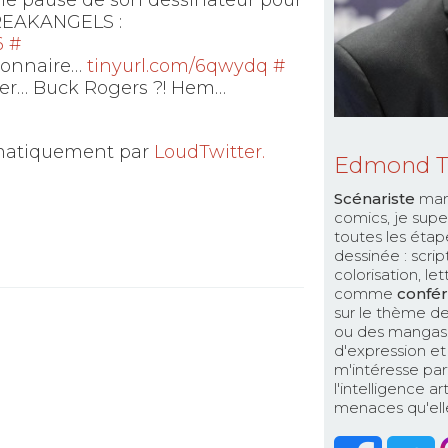
une pause de son dessinateur pour
FREAKANGELS :
6
#
sionnaire…
tinyurl.com/6qwydq
#
iser… Buck Rogers ?! Hem…
omatiquement par
LoudTwitter.
Edmond 
Scénariste
man
comics, je supe
toutes les étap
dessinée : scri
colorisation, le
comme
confér
sur le thème de
ou des mangas. 
d'expression et 
m'intéresse par
l'intelligence a
menaces qu'elle 