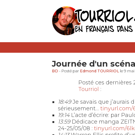
Journée d'un scéna
BD
- Posté par
Edmond TOURRIOL
le 9 ma
Posté ces dernières 
Tourriol
:
18:49
Je savais que j’aurais d
sérieusement…
tinyurl.com
19:14
L’acte d’écrire: par Pau
13:59
Dédicace manga ZEITNO
24-25/05/08 :
tinyurl.com/6