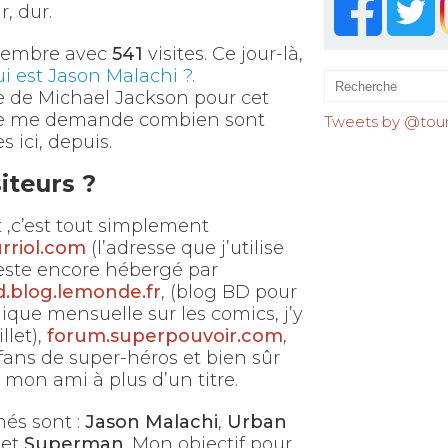
, dur.
ovembre avec
541
visites. Ce jour-là,
i est Jason Malachi ?
.
 de Michael Jackson pour cet
. Je me demande combien sont
Tweets by @tourr
s ici, depuis.
iteurs ?
 ,c’est tout simplement
rriol.com
(l’adresse que j’utilise
este encore hébergé par
.blog.lemonde.fr
, (blog BD pour
nique mensuelle sur les comics, j’y
llet),
forum.superpouvoir.com
,
fans de super-héros et bien sûr
mon ami à plus d’un titre.
hés sont :
Jason Malachi
,
Urban
et
Superman
. Mon objectif pour