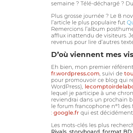
semaine ? Télé-déchargé ? Dur
Plus grosse journée ? Le 8 n
l’article le plus populaire fut
Qu
Remercions l’album posthume
afflux inattendu de visiteurs
revenus pour lire d’autres texte
D’où viennent mes vis
Eh bien, mon premier référent
fr.wordpress.com
, suivi de
tou
pour promouvoir ce blog qui r
WordPress),
lecomptoirdelabd
lequel je participe à une chro
reviendrai dans un prochain bi
le forum francophone n°1 des 
:
google.fr
qui est décidément 
Les mots-clés les plus recherc
Rivals
,
storyboard
,
format BD