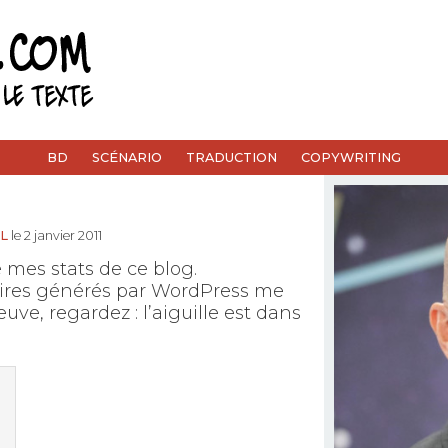
BD
SCÉNARIO
TRADUCTION
COPYWRITING
L
le 2 janvier 2011
e mes stats de ce blog.
res générés par WordPress me
uve, regardez : l’aiguille est dans