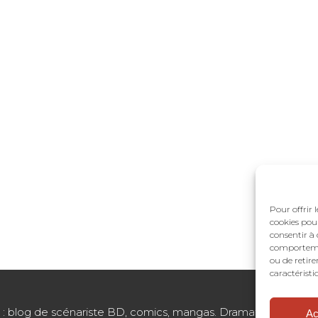
Pour offrir 
cookies pour
consentir à 
comportement
ou de retire
caractéristi
blog de scénariste BD, comics, mangas. Dramaturgie. Structu
Ac