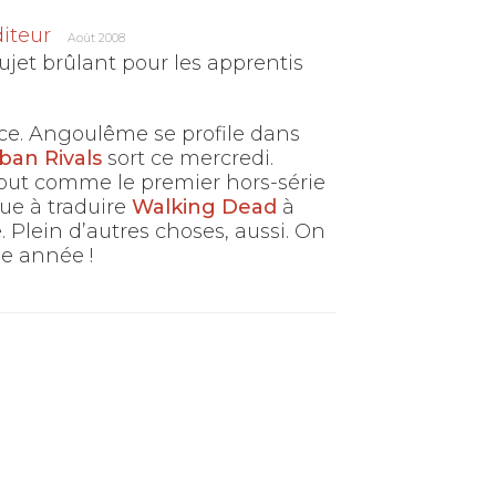
iteur
Août 2008
jet brûlant pour les apprentis
ce. Angoulême se profile dans
ban Rivals
sort ce mercredi.
tout comme le premier hors-série
nue à traduire
Walking Dead
à
 Plein d’autres choses, aussi. On
ne année !