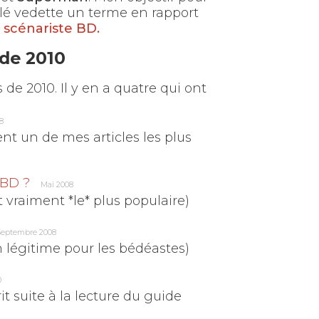
lé vedette un terme en rapport
:
scénariste BD.
de 2010
us de 2010. Il y en a quatre qui ont
8
t un de mes articles les plus
 BD ?
Mai 2008
t vraiment *le* plus populaire)
Septembre 2008
légitime pour les bédéastes)
0
t suite à la lecture du guide