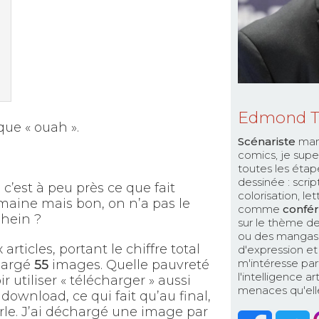
Edmond 
que « ouah ».
Scénariste
man
comics, je supe
toutes les étap
dessinée : scri
 c’est à peu près ce que fait
colorisation, le
aine mais bon, on n’a pas le
comme
confér
hein ?
sur le thème de
ou des mangas. 
rticles, portant le chiffre total
d'expression et 
m'intéresse par
chargé
55
images. Quelle pauvreté
l'intelligence a
r utiliser « télécharger » aussi
menaces qu'elle 
download, ce qui fait qu’au final,
rle. J’ai déchargé une image par