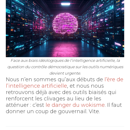
Face aux biais idéologiques de l’intelligence artificielle, la
question du contrôle démocratique sur les outils numériques
devient urgente.
Nous n’en sommes qu’aux débuts de
l’ère de
l’intelligence artificielle
, et nous nous
retrouvons déjà avec des outils biaisés qui
renforcent les clivages au lieu de les
atténuer : c’est
le danger du wokisme
. Il faut
donner un coup de gouvernail. Vite.