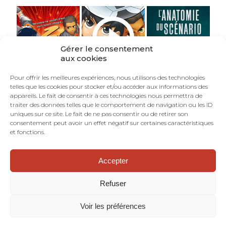
Gérer le consentement
aux cookies
Pour offrir les meilleures expériences, nous utilisons des technologies
telles que les cookies pour stocker et/ou accéder aux informations des
appareils. Le fait de consentir à ces technologies nous permettra de
traiter des données telles que le comportement de navigation ou les ID
uniques sur ce site. Le fait de ne pas consentir ou de retirer son
consentement peut avoir un effet négatif sur certaines caractéristiques
et fonctions.
Accepter
©TOURRIOL.COM - En Français dans le Texte :
blog de scénariste BD, comics, mangas.
Refuser
Dramaturgie. Structure narrative. Art
séquentiel. Bande dessinée.
Voir les préférences
Mentions Légales