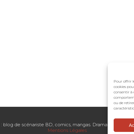
Pour offrir 
cookies pour
consentir à 
comportement
ou de retire
caractéristi
blog de scénariste BD, comics, mangas. Dramaturgie. Structu
Ac
Mentions Légales