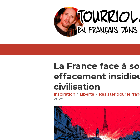
La France face à so
effacement insidie
civilisation
Inspiration
/
Liberté
/
Résister pour le fran
2025