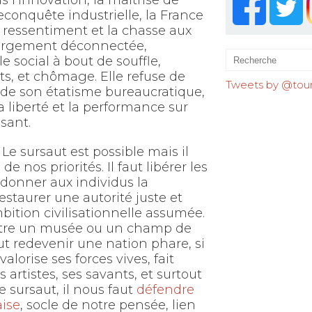
l’innovation, la maîtrise de
a reconquête industrielle, la France
e ressentiment et la chasse aux
, largement déconnectée,
e social à bout de souffle,
its, et chômage. Elle refuse de
Tweets by @tourr
 de son étatisme bureaucratique,
, la liberté et la performance sur
ssant.
 Le sursaut est possible mais il
e nos priorités. Il faut libérer les
edonner aux individus la
restaurer une autorité juste et
ition civilisationnelle assumée.
 être un musée ou un champ de
eut redevenir une nation phare, si
alorise ses forces vives, fait
 artistes, ses savants, et surtout
e sursaut, il nous faut
défendre
aise
, socle de notre pensée, lien