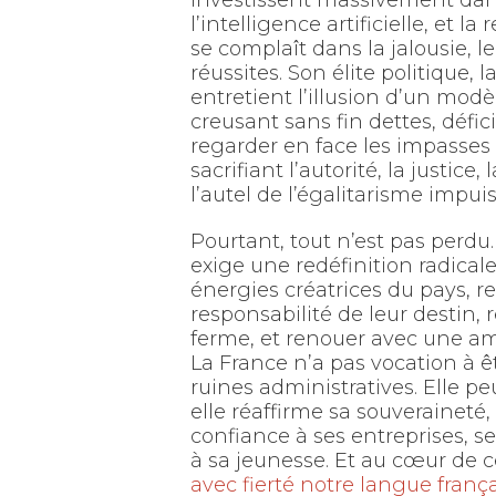
investissent massivement dans 
l’intelligence artificielle, et l
se complaît dans la jalousie, l
réussites. Son élite politique
entretient l’illusion d’un modèl
creusant sans fin dettes, défic
regarder en face les impasses
sacrifiant l’autorité, la justice
l’autel de l’égalitarisme impui
Pourtant, tout n’est pas perdu.
exige une redéfinition radicale d
énergies créatrices du pays, r
responsabilité de leur destin, 
ferme, et renouer avec une amb
La France n’a pas vocation à
ruines administratives. Elle p
elle réaffirme sa souveraineté, v
confiance à ses entreprises, ses
à sa jeunesse. Et au cœur de c
avec fierté notre langue franç