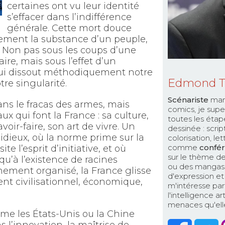
certaines ont vu leur identité
s’effacer dans l’indifférence
générale. Cette mort douce
ement la substance d’un peuple,
 Non pas sous les coups d’une
ire, mais sous l’effet d’un
 qui dissout méthodiquement notre
Edmond 
tre singularité.
Scénariste
man
ns le fracas des armes, mais
comics, je supe
x qui font la France : sa culture,
toutes les étap
voir-faire, son art de vivre. Un
dessinée : scri
idieux, où la norme prime sur la
colorisation, le
comme
confér
te l’esprit d’initiative, et où
sur le thème de
squ’à l’existence de racines
ou des mangas. 
inement organisé, la France glisse
d'expression et 
t civilisationnel, économique,
m'intéresse par
l'intelligence a
menaces qu'elle 
e les États-Unis ou la Chine