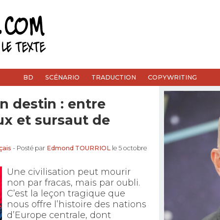
BD
SCÉNARIO
TRADUCTION
COPYWRITING
n destin : entre
ux et sursaut de
çais
- Posté par
Edmond TOURRIOL
le 5 octobre
Une civilisation peut mourir
non par fracas, mais par oubli.
C’est la leçon tragique que
nous offre l’histoire des nations
d’Europe centrale, dont