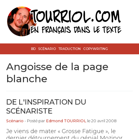
BD
SCÉNARIO
TRADUCTION
COPYWRITING
angoisse de la page
blanche
DE L'INSPIRATION DU
SCÉNARISTE
Scénario
- Posté par
Edmond TOURRIOL
le 20 avril 2008
Je viens de mater « Grosse Fatigue », le
dernier détournement du génial Mozinor.