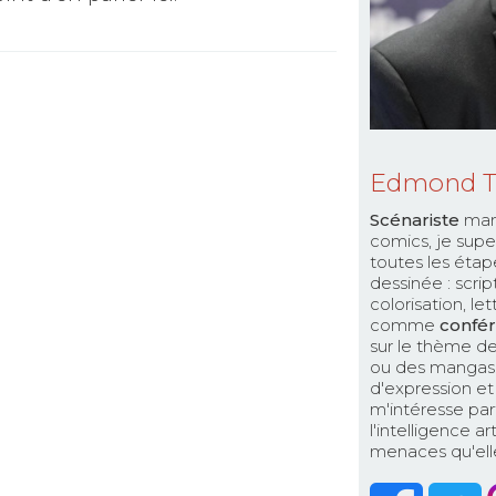
Edmond 
Scénariste
man
comics, je supe
toutes les étap
dessinée : scri
colorisation, le
comme
confér
sur le thème de
ou des mangas. 
d'expression et 
m'intéresse par
l'intelligence a
menaces qu'elle 