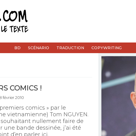
BD
SCÉNARIO
TRADUCTION
COPYWRITING
S COMICS !
8 février 2010
 premiers comics » par le
gine vietnamienne) Tom NGUYEN.
 souhaitant nullement faire de
r une bande dessinée, j’ai été
nt d’en parler ici.