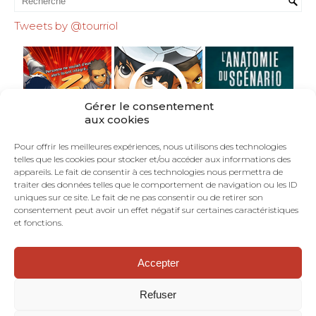
Tweets by @tourriol
Gérer le consentement
aux cookies
Pour offrir les meilleures expériences, nous utilisons des technologies
telles que les cookies pour stocker et/ou accéder aux informations des
appareils. Le fait de consentir à ces technologies nous permettra de
traiter des données telles que le comportement de navigation ou les ID
uniques sur ce site. Le fait de ne pas consentir ou de retirer son
consentement peut avoir un effet négatif sur certaines caractéristiques
et fonctions.
Accepter
©TOURRIOL.COM - En Français dans le Texte :
blog de scénariste BD, comics, mangas.
Refuser
Dramaturgie. Structure narrative. Art