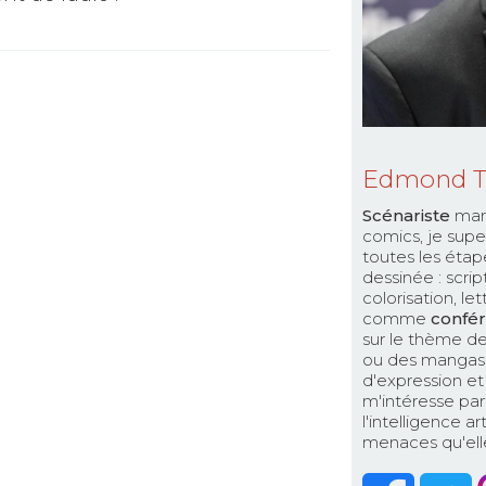
Edmond 
Scénariste
man
comics, je supe
toutes les étap
dessinée : scri
colorisation, le
comme
confér
sur le thème de
ou des mangas. 
d'expression et 
m'intéresse par
l'intelligence a
menaces qu'elle 