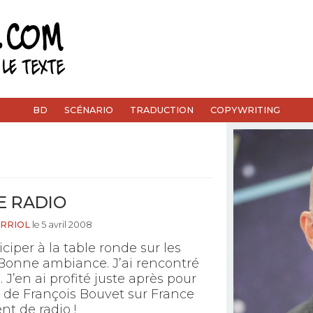
BD
SCÉNARIO
TRADUCTION
COPYWRITING
E RADIO
RRIOL
le 5 avril 2008
iciper à la table ronde sur les
 Bonne ambiance. J’ai rencontré
J’en ai profité juste après pour
io de François Bouvet sur France
t de radio !