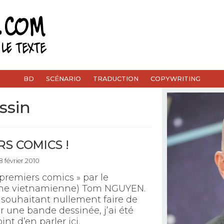
BD
SCÉNARIO
TRADUCTION
COPYWRITING
ssin
S COMICS !
8 février 2010
 premiers comics » par le
gine vietnamienne) Tom NGUYEN.
 souhaitant nullement faire de
r une bande dessinée, j’ai été
nt d’en parler ici.