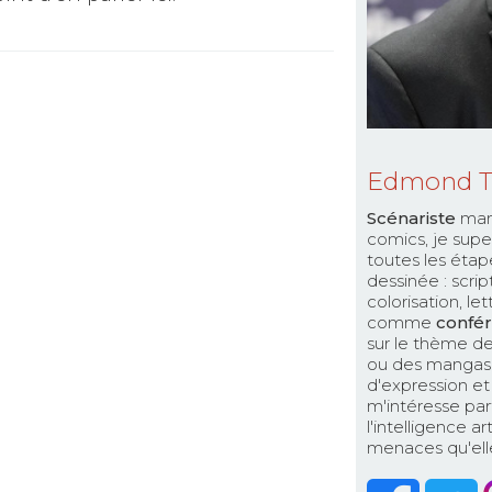
Edmond 
Scénariste
man
comics, je supe
toutes les étap
dessinée : scri
colorisation, le
comme
confér
sur le thème de
ou des mangas. 
d'expression et 
m'intéresse par
l'intelligence a
menaces qu'elle 