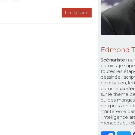
Lire la suite
Edmond 
Scénariste
man
comics, je supe
toutes les étap
dessinée : scri
colorisation, le
comme
confér
sur le thème de
ou des mangas. 
d'expression et 
m'intéresse par
l'intelligence a
menaces qu'elle 