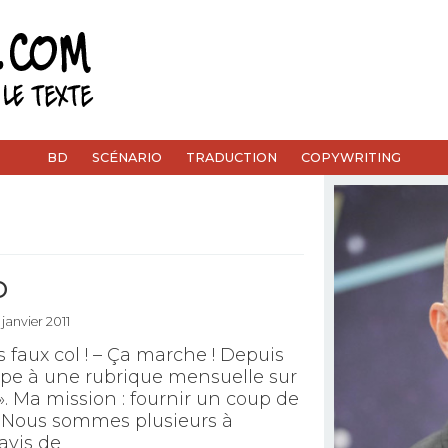
BD
SCÉNARIO
TRADUCTION
COPYWRITING
D
 janvier 2011
s faux col ! – Ça marche ! Depuis
cipe à une rubrique mensuelle sur
». Ma mission : fournir un coup de
. Nous sommes plusieurs à
 avis de