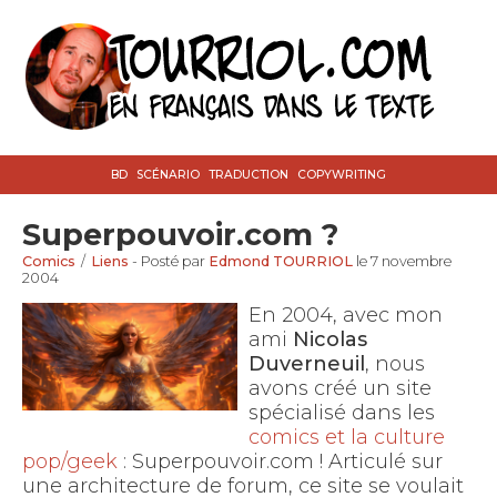
BD
SCÉNARIO
TRADUCTION
COPYWRITING
Superpouvoir.com ?
Comics
/
Liens
- Posté par
Edmond TOURRIOL
le 7 novembre
2004
En 2004, avec mon
ami
Nicolas
Duverneuil
, nous
avons créé un site
spécialisé dans les
comics et la culture
pop/geek
: Superpouvoir.com ! Articulé sur
une architecture de forum, ce site se voulait