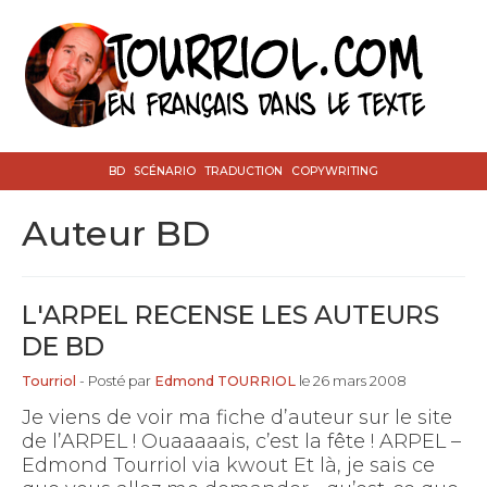
BD
SCÉNARIO
TRADUCTION
COPYWRITING
auteur BD
L'ARPEL RECENSE LES AUTEURS
DE BD
Tourriol
- Posté par
Edmond TOURRIOL
le 26 mars 2008
Je viens de voir ma fiche d’auteur sur le site
de l’ARPEL ! Ouaaaaais, c’est la fête ! ARPEL –
Edmond Tourriol via kwout Et là, je sais ce