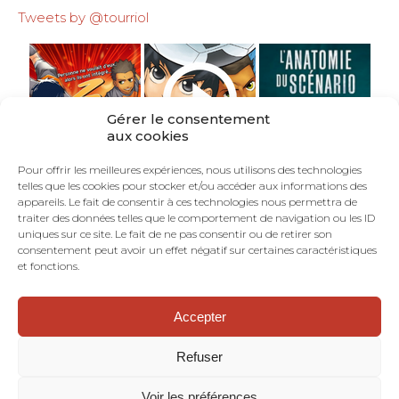
Tweets by @tourriol
Gérer le consentement
aux cookies
Pour offrir les meilleures expériences, nous utilisons des technologies
telles que les cookies pour stocker et/ou accéder aux informations des
appareils. Le fait de consentir à ces technologies nous permettra de
traiter des données telles que le comportement de navigation ou les ID
uniques sur ce site. Le fait de ne pas consentir ou de retirer son
consentement peut avoir un effet négatif sur certaines caractéristiques
et fonctions.
Accepter
©TOURRIOL.COM - En Français dans le Texte :
blog de scénariste BD, comics, mangas.
Refuser
Dramaturgie. Structure narrative. Art
séquentiel. Bande dessinée.
Voir les préférences