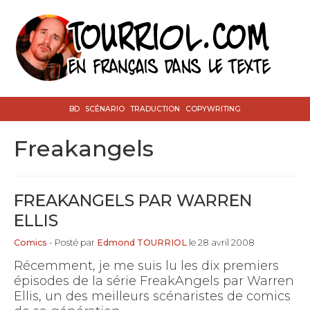
BD
SCÉNARIO
TRADUCTION
COPYWRITING
freakangels
FREAKANGELS PAR WARREN
ELLIS
Comics
- Posté par
Edmond TOURRIOL
le 28 avril 2008
Récemment, je me suis lu les dix premiers
épisodes de la série FreakAngels par Warren
Ellis, un des meilleurs scénaristes de comics