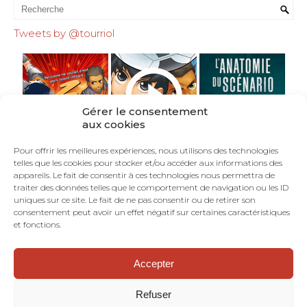
Tweets by @tourriol
Gérer le consentement
aux cookies
Pour offrir les meilleures expériences, nous utilisons des technologies
telles que les cookies pour stocker et/ou accéder aux informations des
appareils. Le fait de consentir à ces technologies nous permettra de
traiter des données telles que le comportement de navigation ou les ID
uniques sur ce site. Le fait de ne pas consentir ou de retirer son
consentement peut avoir un effet négatif sur certaines caractéristiques
et fonctions.
Accepter
©TOURRIOL.COM - En Français dans le Texte :
blog de scénariste BD, comics, mangas.
Refuser
Dramaturgie. Structure narrative. Art