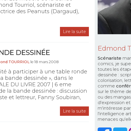
ond Tourriol, scénariste et
uctrice des Peanuts (Dargaud),
Lire la suite
Edmond 
ANDE DESSINÉE
Scénariste
man
ond TOURRIOL
le 18 mars 2008
comics, je supe
toutes les étap
vité à participer à une table ronde
dessinée : scri
la bande dessinée », dans le
colorisation, le
SCALE DU LIVRE 2007 | 6 eme
comme
confér
de la bande dessinée : discussion
sur le thème de
te et lettreur, Fanny Soubiran,
ou des mangas. 
d'expression et 
m'intéresse par
Lire la suite
l'intelligence a
menaces qu'elle 