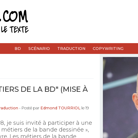
BD
SCÉNARIO
TRADUCTION
COPYWRITING
TIERS DE LA BD" (MISE À
Traduction
- Posté par
Edmond TOURRIOL
le 19
8, je suis invité à participer à une
 métiers de la bande dessinée »,
vre. Les métiers de la bande