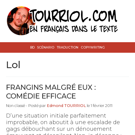
BD
SCÉNARIO
TRADUCTION
COPYWRITING
lol
FRANGINS MALGRÉ EUX :
COMÉDIE EFFICACE
Non classé
- Posté par
Edmond TOURRIOL
le 1 février 2011
D’une situation initiale parfaitement
improbable, on aboutit à une escalade de
gags débouchant sur un dénouement