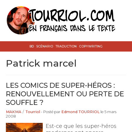
BD
SCÉNARIO
TRADUCTION
COPYWRITING
patrick marcel
LES COMICS DE SUPER-HÉROS :
RENOUVELLEMENT OU PERTE DE
SOUFFLE ?
MAKMA
/
Tourriol
- Posté par
Edmond TOURRIOL
le 5 mars
2008
Est-ce que les super-héros