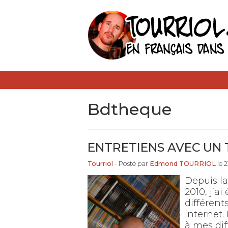
bdtheque
ENTRETIENS AVEC UN
Tourriol
- Posté par
Edmond TOURRIOL
le 
Depuis la
2010, j’a
différen
internet.
à mes dif