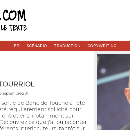
BD
SCÉNARIO
TRADUCTION
COPYWRITING
 TOURRIOL
23 septembre 2011
 sortie de Banc de Touche à l’été
i été régulièrement sollicité pour
ts entretiens, notamment sur
 Découvrez ce que j’ai pu raconter
férents interlocuteurs, tantôt sur