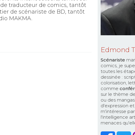
 de traducteur de comics, tantôt
tier de scénariste de BD, tantôt
tudio MAKMA.
Edmond 
Scénariste
man
comics, je supe
toutes les étap
dessinée : scri
colorisation, le
comme
confér
sur le thème de
ou des mangas. 
d'expression et 
m'intéresse par
l'intelligence a
menaces qu'elle 