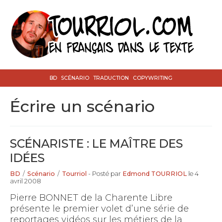
BD
SCÉNARIO
TRADUCTION
COPYWRITING
écrire un scénario
SCÉNARISTE : LE MAÎTRE DES
IDÉES
BD
/
Scénario
/
Tourriol
- Posté par
Edmond TOURRIOL
le 4
avril 2008
Pierre BONNET de la Charente Libre
présente le premier volet d’une série de
reportages vidéos sur les métiers de la