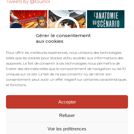
Tweets by @tourriol
Gérer le consentement
aux cookies
Pour offrir les meilleures expériences, nous utilisons des technologies
telles que les cookies pour stocker et/ou accéder aux informations des
appareils. Le fait de consentir à ces technologies nous permettra de
traiter des données telles que le comportement de navigation ou les ID
uniques sur ce site. Le fait de ne pas consentir ou de retirer son
consentement peut avoir un effet négatif sur certaines caractéristiques
et fonctions.
Accepter
©TOURRIOL.COM - En Français dans le Texte :
blog de scénariste BD, comics, mangas.
Refuser
Dramaturgie. Structure narrative. Art
séquentiel. Bande dessinée.
Voir les préférences
Mentions Légales