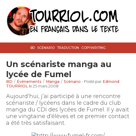
BD
SCÉNARIO
TRADUCTION
COPYWRITING
Un scénariste manga au
lycée de Fumel
BD
/
Événements
/
Manga
/
Scénario
- Posté par
Edmond
TOURRIOL
le 25 mars 2008
Aujourd’hui, j’ai participé à une rencontre
scénariste / lycéens dans le cadre du club
manga du CDI des lycées de Fumel. Il y avait
une vingtaine d’élèves et ce premier contact
a été très satisfaisant.