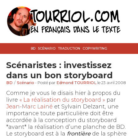
BD
SCÉNARIO
TRADUCTION
COPYWRITING
Scénaristes : investissez
dans un bon storyboard
BD
/
Scénario
- Posté par
Edmond TOURRIOL
le 23 avril 2008
Comme je vous le disais hier à propos du
livre
« La réalisation du storyboard »
par
Jean-Marc Lainé
et Sylvain Delzant, une
importance toute particulière doit être
accordée à la conception du storyboard
*avant* la réalisation d’une planche de BD.
Le storyboard est à la
frontière
de la sphère