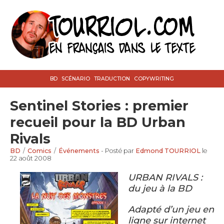
BD
SCÉNARIO
TRADUCTION
COPYWRITING
Sentinel Stories : premier
recueil pour la BD Urban
Rivals
BD
/
Comics
/
Événements
- Posté par
Edmond TOURRIOL
le
22 août 2008
URBAN RIVALS :
du jeu à la BD
Adapté d’un jeu en
ligne sur internet