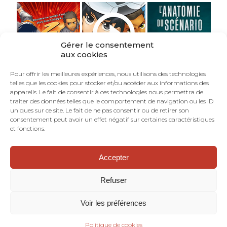
Gérer le consentement
aux cookies
Pour offrir les meilleures expériences, nous utilisons des technologies
telles que les cookies pour stocker et/ou accéder aux informations des
appareils. Le fait de consentir à ces technologies nous permettra de
traiter des données telles que le comportement de navigation ou les ID
uniques sur ce site. Le fait de ne pas consentir ou de retirer son
consentement peut avoir un effet négatif sur certaines caractéristiques
et fonctions.
Accepter
©TOURRIOL.COM - En Français dans le Texte :
blog de scénariste BD, comics, mangas.
Refuser
Dramaturgie. Structure narrative. Art
séquentiel. Bande dessinée.
Voir les préférences
Mentions Légales
Politique de cookies