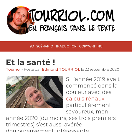
BD
SCÉNARIO
TRADUCTION
COPYWRITING
Et la santé !
Tourriol
- Posté par
Edmond TOURRIOL
le 22 septembre 2020
Si l’année 2019 avait
commencé dans la
douleur avec des
calculs rénaux
particulièrement
savoureux, mon
année 2020 (du moins, ses trois premiers
trimestres) s’est aussi avérée
douloureusement intéressante.