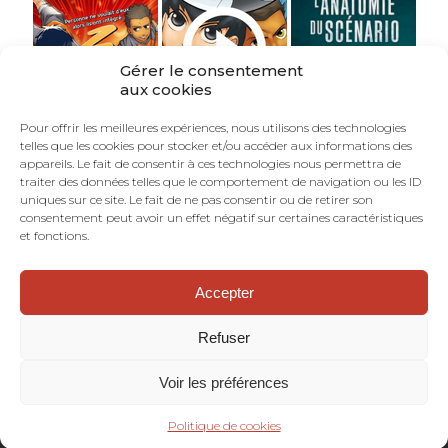
Gérer le consentement
aux cookies
Pour offrir les meilleures expériences, nous utilisons des technologies
telles que les cookies pour stocker et/ou accéder aux informations des
appareils. Le fait de consentir à ces technologies nous permettra de
traiter des données telles que le comportement de navigation ou les ID
uniques sur ce site. Le fait de ne pas consentir ou de retirer son
consentement peut avoir un effet négatif sur certaines caractéristiques
et fonctions.
Accepter
©TOURRIOL.COM - En Français dans le Texte :
blog de scénariste BD, comics, mangas.
Refuser
Dramaturgie. Structure narrative. Art
séquentiel. Bande dessinée.
Voir les préférences
Mentions Légales
Politique de cookies