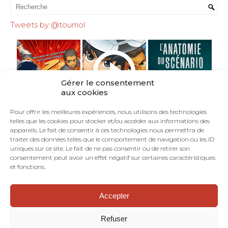
Tweets by @tourriol
Gérer le consentement
aux cookies
Pour offrir les meilleures expériences, nous utilisons des technologies
telles que les cookies pour stocker et/ou accéder aux informations des
appareils. Le fait de consentir à ces technologies nous permettra de
traiter des données telles que le comportement de navigation ou les ID
uniques sur ce site. Le fait de ne pas consentir ou de retirer son
consentement peut avoir un effet négatif sur certaines caractéristiques
et fonctions.
Accepter
©TOURRIOL.COM - En Français dans le Texte :
blog de scénariste BD, comics, mangas.
Refuser
Dramaturgie. Structure narrative. Art