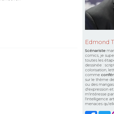
Edmond 
Scénariste
man
comics, je supe
toutes les étap
dessinée : scri
colorisation, le
comme
confér
sur le thème de
ou des mangas. 
d'expression et 
m'intéresse par
l'intelligence a
menaces qu'elle 