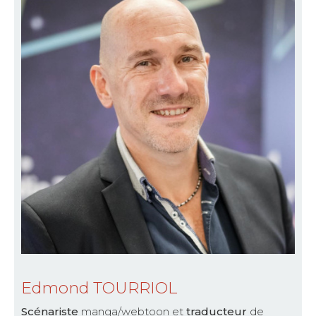
Edmond TOURRIOL
Scénariste
manga/webtoon et
traducteur
de