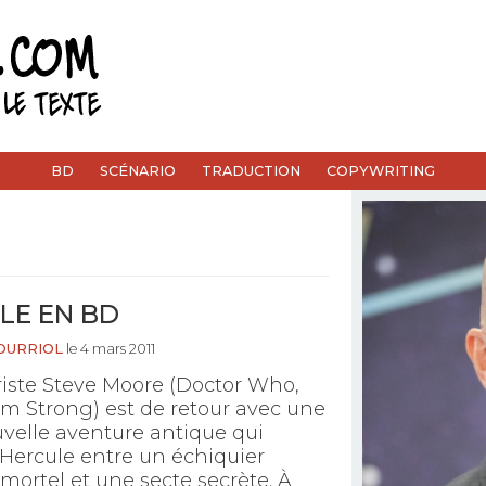
BD
SCÉNARIO
TRADUCTION
COPYWRITING
LE EN BD
OURRIOL
le 4 mars 2011
riste Steve Moore (Doctor Who,
m Strong) est de retour avec une
velle aventure antique qui
Hercule entre un échiquier
 mortel et une secte secrète. À