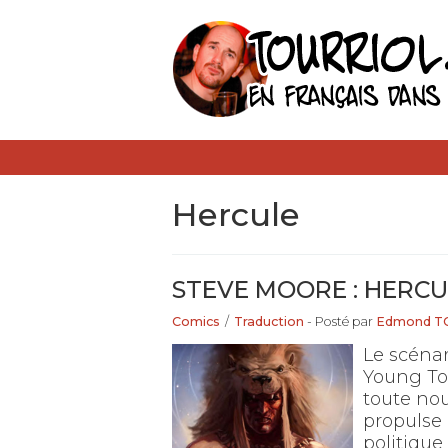
Hercule
STEVE MOORE : HERCU
Comics
/
Traduction
- Posté par
Edmond T
Le scéna
Young To
toute nou
propulse 
politique