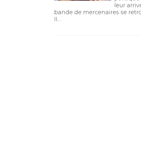
leur arri
bande de mercenaires se retro
II…