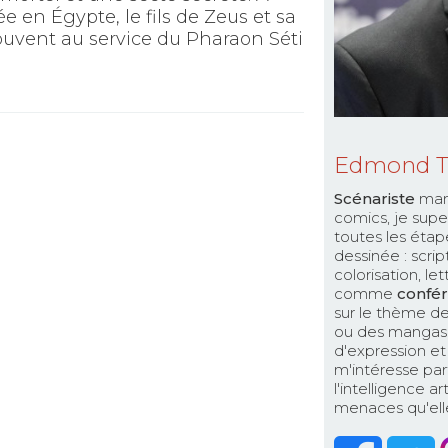
vée en Égypte, le fils de Zeus et sa
uvent au service du Pharaon Séti
Edmond 
Scénariste
man
comics, je supe
toutes les étap
dessinée : scri
colorisation, le
comme
confér
sur le thème de
ou des mangas. 
d'expression et 
m'intéresse par
l'intelligence a
menaces qu'elle 