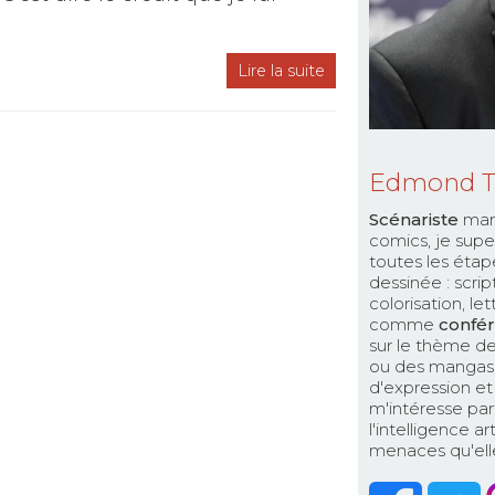
Lire la suite
Edmond 
Scénariste
man
comics, je supe
toutes les étap
dessinée : scri
colorisation, le
comme
confér
sur le thème de
ou des mangas. 
d'expression et 
m'intéresse par
l'intelligence a
menaces qu'elle 