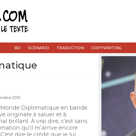
BD
SCÉNARIO
TRADUCTION
COPYWRITING
matique
cembre 2010
 du Monde Diplomatique en bande
ive originale à saluer et à
l brillant. À vrai dire, c’est sans
mation qu’il m’arrive encore
est dire le crédit que je lui