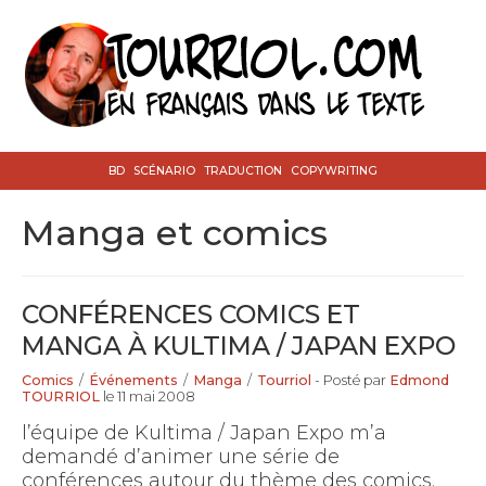
BD
SCÉNARIO
TRADUCTION
COPYWRITING
manga et comics
CONFÉRENCES COMICS ET
MANGA À KULTIMA / JAPAN EXPO
Comics
/
Événements
/
Manga
/
Tourriol
- Posté par
Edmond
TOURRIOL
le 11 mai 2008
l’équipe de Kultima / Japan Expo m’a
demandé d’animer une série de
conférences autour du thème des comics.