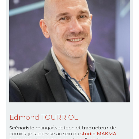
Edmond TOURRIOL
Scénariste
manga/webtoon et
traducteur
de
comics, je supervise au sein du
studio MAKMA