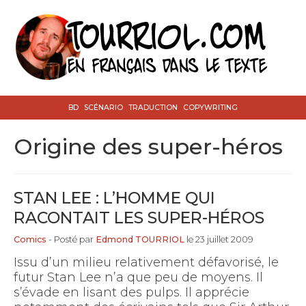
BD
SCÉNARIO
TRADUCTION
COPYWRITING
origine des super-héros
STAN LEE : L’HOMME QUI
RACONTAIT LES SUPER-HÉROS
Comics
- Posté par
Edmond TOURRIOL
le 23 juillet 2009
Issu d’un milieu relativement défavorisé, le
futur Stan Lee n’a que peu de moyens. Il
s’évade en lisant des pulps. Il apprécie