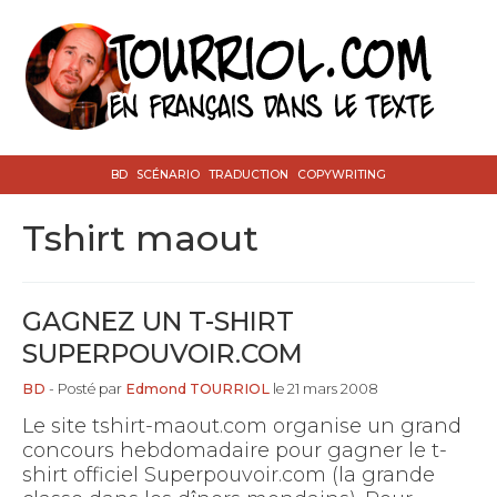
BD
SCÉNARIO
TRADUCTION
COPYWRITING
tshirt maout
GAGNEZ UN T-SHIRT
SUPERPOUVOIR.COM
BD
- Posté par
Edmond TOURRIOL
le 21 mars 2008
Le site tshirt-maout.com organise un grand
concours hebdomadaire pour gagner le t-
shirt officiel Superpouvoir.com (la grande