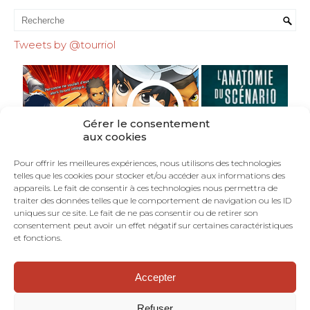
Tweets by @tourriol
Gérer le consentement
aux cookies
Pour offrir les meilleures expériences, nous utilisons des technologies
telles que les cookies pour stocker et/ou accéder aux informations des
appareils. Le fait de consentir à ces technologies nous permettra de
traiter des données telles que le comportement de navigation ou les ID
uniques sur ce site. Le fait de ne pas consentir ou de retirer son
consentement peut avoir un effet négatif sur certaines caractéristiques
et fonctions.
Accepter
©TOURRIOL.COM - En Français dans le Texte :
blog de scénariste BD, comics, mangas.
Refuser