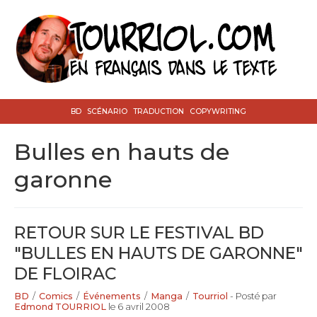
BD
SCÉNARIO
TRADUCTION
COPYWRITING
bulles en hauts de
garonne
RETOUR SUR LE FESTIVAL BD
"BULLES EN HAUTS DE GARONNE"
DE FLOIRAC
BD
/
Comics
/
Événements
/
Manga
/
Tourriol
- Posté par
Edmond TOURRIOL
le 6 avril 2008