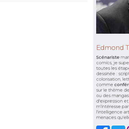
Edmond 
Scénariste
man
comics, je supe
toutes les étap
dessinée : scri
colorisation, le
comme
confér
sur le thème de
ou des mangas. 
d'expression et 
m'intéresse par
l'intelligence a
menaces qu'elle 