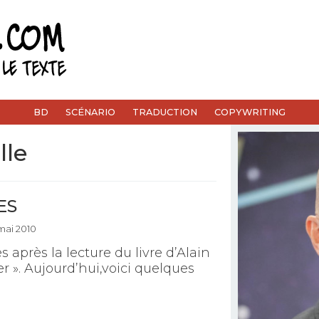
BD
SCÉNARIO
TRADUCTION
COPYWRITING
lle
ES
 mai 2010
 après la lecture du livre d’Alain
er ». Aujourd’hui,voici quelques