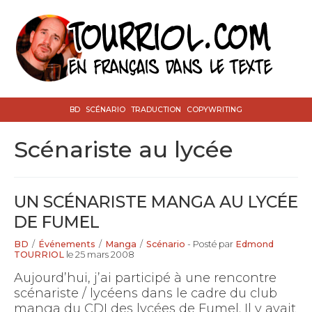
BD
SCÉNARIO
TRADUCTION
COPYWRITING
scénariste au lycée
UN SCÉNARISTE MANGA AU LYCÉE
DE FUMEL
BD
/
Événements
/
Manga
/
Scénario
- Posté par
Edmond
TOURRIOL
le 25 mars 2008
Aujourd’hui, j’ai participé à une rencontre
scénariste / lycéens dans le cadre du club
manga du CDI des lycées de Fumel. Il y avait