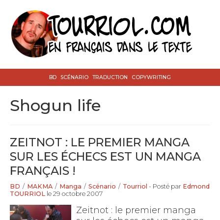
BD
SCÉNARIO
TRADUCTION
COPYWRITING
shogun life
ZEITNOT : LE PREMIER MANGA
SUR LES ÉCHECS EST UN MANGA
FRANÇAIS !
BD
/
MAKMA
/
Manga
/
Scénario
/
Tourriol
- Posté par
Edmond
TOURRIOL
le 29 octobre 2007
Zeitnot : le premier manga