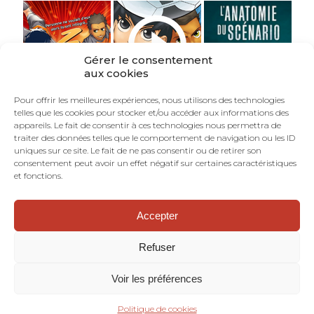
Gérer le consentement
aux cookies
Pour offrir les meilleures expériences, nous utilisons des technologies
telles que les cookies pour stocker et/ou accéder aux informations des
appareils. Le fait de consentir à ces technologies nous permettra de
traiter des données telles que le comportement de navigation ou les ID
uniques sur ce site. Le fait de ne pas consentir ou de retirer son
consentement peut avoir un effet négatif sur certaines caractéristiques
et fonctions.
Accepter
©TOURRIOL.COM - En Français dans le Texte :
blog de scénariste BD, comics, mangas.
Refuser
Dramaturgie. Structure narrative. Art
séquentiel. Bande dessinée.
Voir les préférences
Mentions Légales
Politique de cookies