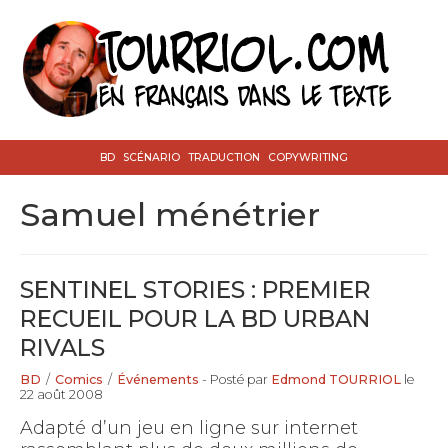
BD
SCÉNARIO
TRADUCTION
COPYWRITING
samuel ménétrier
SENTINEL STORIES : PREMIER
RECUEIL POUR LA BD URBAN
RIVALS
BD
/
Comics
/
Événements
- Posté par
Edmond TOURRIOL
le
22 août 2008
Adapté d’un jeu en ligne sur internet