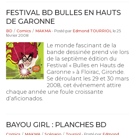
FESTIVAL BD BULLES EN HAUTS
DE GARONNE
BD
/
Comics
/
MAKMA
- Posté par
Edmond TOURRIOL
le 25
février 2008
Le monde fascinant de la
bande dessinée prend vie lors
de la septième édition du
Festival « Bulles en Hauts de
Garonne » à Floirac, Gironde.
Se déroulant les 29 et 30 mars
2008, cet événement attire
chaque année une foule croissante
d’aficionados.
BAYOU GIRL : PLANCHES BD
Comics
/
MAKMA
/
Scénario
/
Tourriol
- Posté par
Edmond