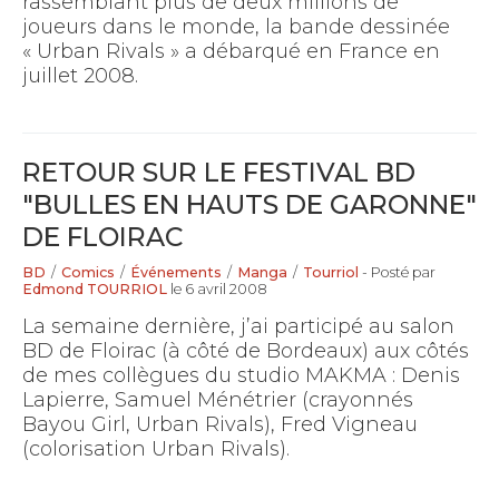
rassemblant plus de deux millions de
joueurs dans le monde, la bande dessinée
« Urban Rivals » a débarqué en France en
juillet 2008.
RETOUR SUR LE FESTIVAL BD
"BULLES EN HAUTS DE GARONNE"
DE FLOIRAC
BD
/
Comics
/
Événements
/
Manga
/
Tourriol
- Posté par
Edmond TOURRIOL
le 6 avril 2008
La semaine dernière, j’ai participé au salon
BD de Floirac (à côté de Bordeaux) aux côtés
de mes collègues du studio MAKMA : Denis
Lapierre, Samuel Ménétrier (crayonnés
Bayou Girl, Urban Rivals), Fred Vigneau
(colorisation Urban Rivals).